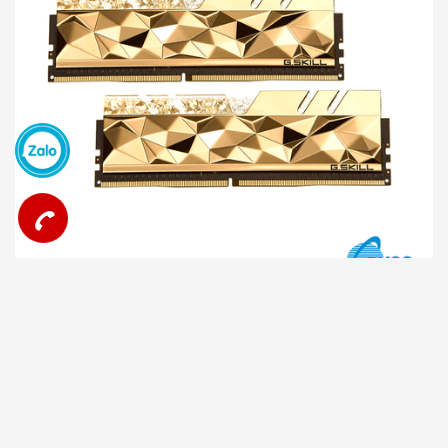
Ram Desktop Gskill Trident Z Royal Elite 16GB DDR4
3600Mhz
5.590.000₫