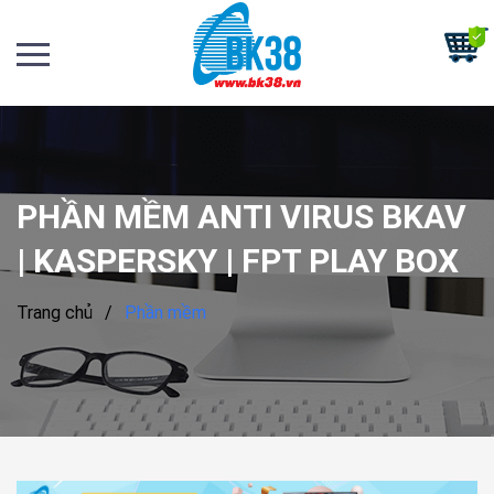
PHẦN MỀM ANTI VIRUS BKAV
| KASPERSKY | FPT PLAY BOX
Trang chủ
/
Phần mềm