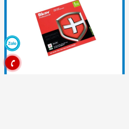
Phần mềm Anti Virus BKAV
220.000₫
- 37%
OFF
350.000₫