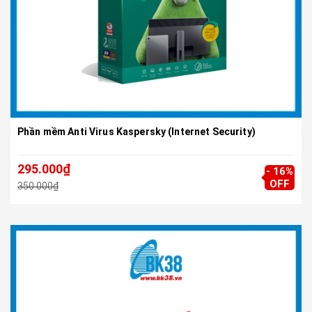
Phần mềm Anti Virus Kaspersky (Internet Security)
295.000₫
- 16%
OFF
350.000₫