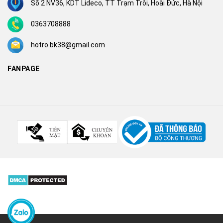
Số 2 NV36, KDT Lideco, TT Trạm Trôi, Hoài Đức, Hà Nội
0363708888
hotro.bk38@gmail.com
FANPAGE