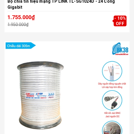
Bộ chia tín hiệu mạng TP LINK TL-SG1024D - 24 Cổng
Gigabit
1.755.000₫
- 10%
OFF
1.950.000₫