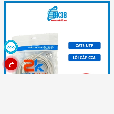
Dây cáp mạng UTP Cat6 bấm sẵn 2 đầu dài 5M