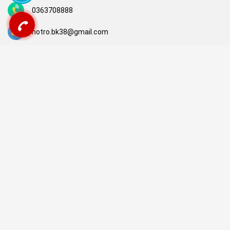
0363708888
hotro.bk38@gmail.com
FANPAGE
© Bản quyền thuộc về
BK38 Computer