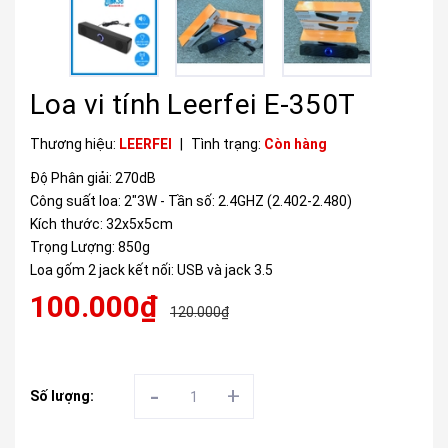
Loa vi tính Leerfei E-350T
Thương hiệu:
LEERFEI
|
Tình trạng:
Còn hàng
Độ Phân giải: 270dB
Công suất loa: 2"3W - Tần số: 2.4GHZ (2.402-2.480)
Kích thước: 32x5x5cm
Trọng Lượng: 850g
Loa gốm 2 jack kết nối: USB và jack 3.5
100.000₫
120.000₫
-
+
Số lượng: