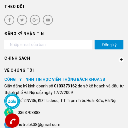
THEO DÕI
ĐĂNG KÝ NHẬN TIN
Đăng ký
CHÍNH SÁCH
VỀ CHÚNG TÔI
CÔNG TY TNHH TIN HỌC VIỄN THÔNG BÁCH KHOA 38
Giấy đăng ký kinh doanh số
0103373162
do sở kế hoạch và đầu tư
thành phố Hà Nội cấp ngày 17/2/2009
Số 2 NV36, KDT Lideco, TT Trạm Trôi, Hoài Đức, Hà Nội
0363708888
hotro.bk38@gmail.com