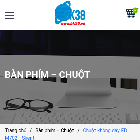
BÀN PHÍM – CHUỘT
Trang chủ
/
Bàn phím – Chuột
/
Chuột không dây FD
M702 - Slient