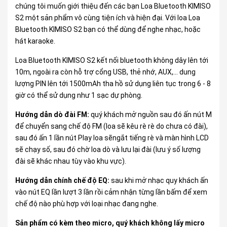
chúng tôi muốn giới thiệu đến các bạn Loa Bluetooth KIMISO
S2 một sản phẩm vô cùng tiện ích và hiện đại. Với loa Loa
Bluetooth KIMISO S2 bạn có thể dùng để nghe nhạc, hoặc
hát karaoke.
Loa Bluetooth KIMISO S2 kết nối bluetooth không dây lên tới
10m, ngoài ra còn hỗ trợ cổng USB, thẻ nhớ, AUX,... dung
lượng PIN lên tới 1500mAh tha hồ sử dụng liên tục trong 6 - 8
giờ có thể sử dụng như 1 sạc dự phòng.
Hướng dẫn dò đài FM:
quý khách mở nguồn sau đó ấn nút M
để chuyển sang chế độ FM (loa sẽ kêu rè rè do chưa có đài),
sau đó ấn 1 lần nút Play loa sẽngắt tiếng rè và màn hình LCD
sẽ chạy số, sau đó chờ loa dò và lưu lại đài (lưu ý số lượng
đài sẽ khác nhau tùy vào khu vực).
Hướng dẫn chính chế độ EQ:
sau khi mở nhạc quy khách ấn
vào nút EQ lần lượt 3 lần rồi cảm nhận từng lần bấm để xem
chế độ nào phù hợp với loại nhạc đang nghe.
Sản phẩm có kèm theo
micro
, quý khách không lấy micro