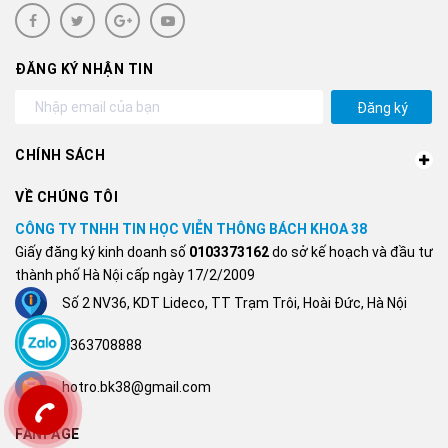
ĐĂNG KÝ NHẬN TIN
Đăng ký
CHÍNH SÁCH
VỀ CHÚNG TÔI
CÔNG TY TNHH TIN HỌC VIỄN THÔNG BÁCH KHOA 38
Giấy đăng ký kinh doanh số
0103373162
do sở kế hoạch và đầu tư
thành phố Hà Nội cấp ngày 17/2/2009
Số 2 NV36, KDT Lideco, TT Trạm Trôi, Hoài Đức, Hà Nội
0363708888
hotro.bk38@gmail.com
FANPAGE