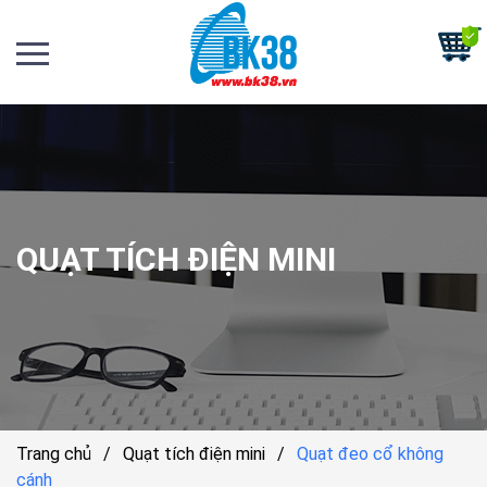
QUẠT TÍCH ĐIỆN MINI
Trang chủ
/
Quạt tích điện mini
/
Quạt đeo cổ không
cánh