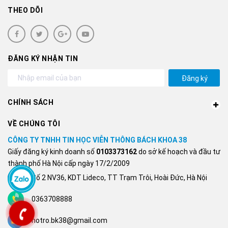
THEO DÕI
ĐĂNG KÝ NHẬN TIN
Đăng ký
CHÍNH SÁCH
VỀ CHÚNG TÔI
CÔNG TY TNHH TIN HỌC VIỄN THÔNG BÁCH KHOA 38
Giấy đăng ký kinh doanh số
0103373162
do sở kế hoạch và đầu tư
thành phố Hà Nội cấp ngày 17/2/2009
Số 2 NV36, KDT Lideco, TT Trạm Trôi, Hoài Đức, Hà Nội
0363708888
hotro.bk38@gmail.com