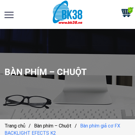
BÀN PHÍM – CHUỘT
Trang chủ
/
Bàn phím – Chuột
/
Bàn phím giả cơ FX
BACKLIGHT EFECTS K2