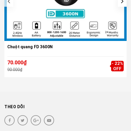
Chuột quang FD 3600N
70.000₫
- 22%
OFF
90.000₫
THEO DÕI