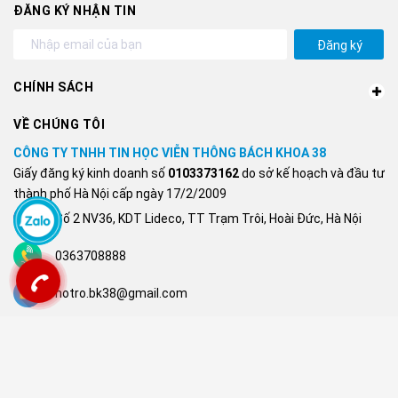
ĐĂNG KÝ NHẬN TIN
Đăng ký
CHÍNH SÁCH
VỀ CHÚNG TÔI
CÔNG TY TNHH TIN HỌC VIỄN THÔNG BÁCH KHOA 38
Giấy đăng ký kinh doanh số
0103373162
do sở kế hoạch và đầu tư
thành phố Hà Nội cấp ngày 17/2/2009
Số 2 NV36, KDT Lideco, TT Trạm Trôi, Hoài Đức, Hà Nội
0363708888
hotro.bk38@gmail.com
FANPAGE