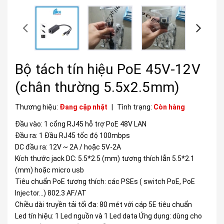
Bộ tách tín hiệu PoE 45V-12V
(chân thường 5.5x2.5mm)
Thương hiệu:
Đang cập nhật
|
Tình trạng:
Còn hàng
Đầu vào: 1 cổng RJ45 hỗ trợ PoE 48V LAN
Đầu ra: 1 Đầu RJ45 tốc độ 100mbps
DC đầu ra: 12V ~ 2A / hoặc 5V-2A
Kích thước jack DC: 5.5*2.5 (mm) tương thích lẫn 5.5*2.1
(mm) hoặc micro usb
Tiêu chuẩn PoE tương thích: các PSEs ( switch PoE, PoE
Injector…) 802.3 AF/AT
Chiều dài truyền tải tối đa: 80 mét với cáp 5E tiêu chuẩn
Led tín hiệu: 1 Led nguồn và 1 Led data Ứng dụng: dùng cho