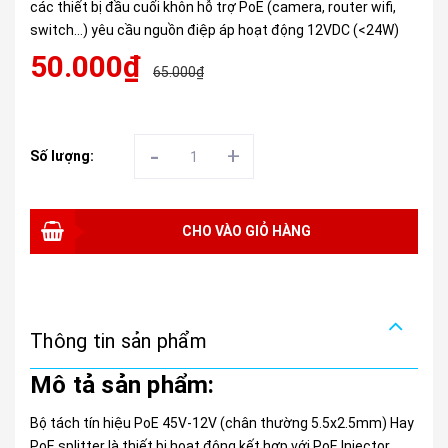
các thiết bị đầu cuối khôn hỗ trợ PoE (camera, router wifi,
switch…) yêu cầu nguồn điệp áp hoạt động 12VDC (<24W)
50.000₫
65.000₫
-
+
Số lượng:
CHO VÀO GIỎ HÀNG
Thông tin sản phẩm
Mô tả sản phẩm:
Bộ tách tín hiệu PoE 45V-12V (chân thường 5.5x2.5mm) Hay
PoE splitter là thiết bị hoạt động kết hợp với PoE Injector