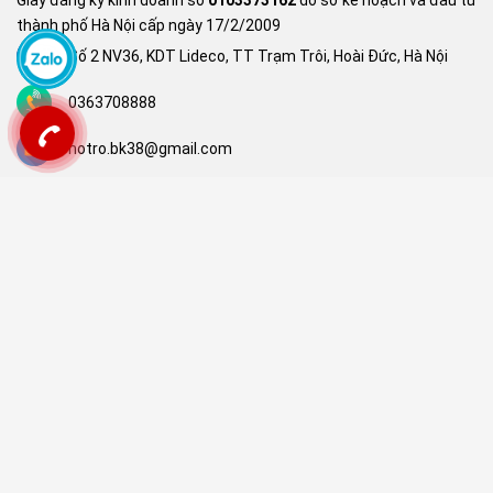
Giấy đăng ký kinh doanh số
0103373162
do sở kế hoạch và đầu tư
thành phố Hà Nội cấp ngày 17/2/2009
Số 2 NV36, KDT Lideco, TT Trạm Trôi, Hoài Đức, Hà Nội
0363708888
hotro.bk38@gmail.com
FANPAGE