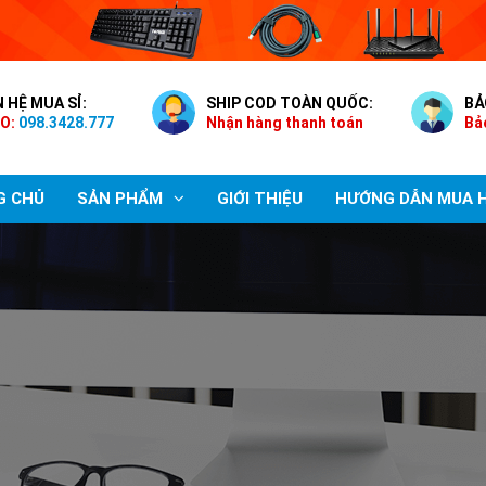
N HỆ MUA SỈ:
SHIP COD TOÀN QUỐC:
BẢ
O:
098.3428.777
Nhận hàng thanh toán
Bả
G CHỦ
SẢN PHẨM
GIỚI THIỆU
HƯỚNG DẪN MUA 