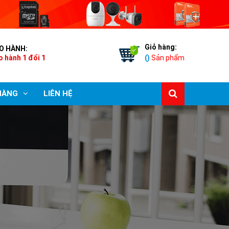
Giỏ hàng:
O HÀNH:
o hành 1 đổi 1
(
)
Sản phẩm
HÀNG
LIÊN HỆ