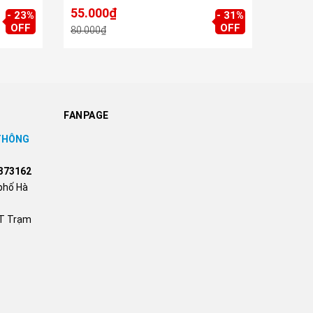
HIKVIS
55.000₫
10.0
- 23%
- 31%
OFF
OFF
80.000₫
25.000
FANPAGE
 THÔNG
373162
phố Hà
TT Trạm