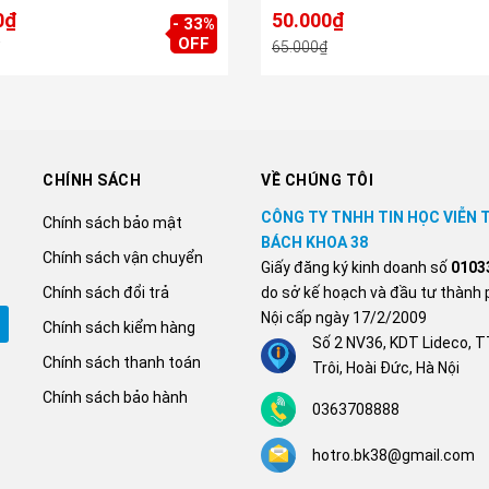
0₫
50.000₫
- 33%
OFF
65.000₫
CHÍNH SÁCH
VỀ CHÚNG TÔI
CÔNG TY TNHH TIN HỌC VIỄN
Chính sách bảo mật
BÁCH KHOA 38
Chính sách vận chuyển
Giấy đăng ký kinh doanh số
0103
Chính sách đổi trả
do sở kế hoạch và đầu tư thành 
Nội cấp ngày 17/2/2009
Chính sách kiểm hàng
Số 2 NV36, KDT Lideco, 
Chính sách thanh toán
Trôi, Hoài Đức, Hà Nội
Chính sách bảo hành
0363708888
hotro.bk38@gmail.com