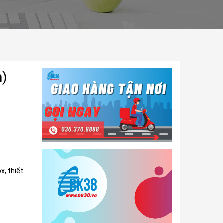
n)
x, thiết