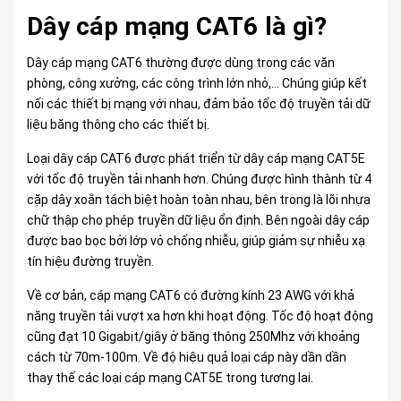
Dây cáp mạng CAT6 là gì?
Dây cáp mạng CAT6 thường được dùng trong các văn
phòng, công xưởng, các công trình lớn nhỏ,… Chúng giúp kết
nối các thiết bị mạng với nhau, đảm bảo tốc độ truyền tải dữ
liệu băng thông cho các thiết bị.
Loại dây cáp CAT6 được phát triển từ dây cáp mạng CAT5E
với tốc độ truyền tải nhanh hơn. Chúng được hình thành từ 4
cặp dây xoắn tách biệt hoàn toàn nhau, bên trong là lõi nhựa
chữ thập cho phép truyền dữ liệu ổn định. Bên ngoài dây cáp
được bao bọc bởi lớp vỏ chống nhiễu, giúp giảm sự nhiễu xạ
tín hiệu đường truyền.
Về cơ bản, cáp mạng CAT6 có đường kính 23 AWG với khả
năng truyền tải vượt xa hơn khi hoạt động. Tốc độ hoạt động
cũng đạt 10 Gigabit/giây ở băng thông 250Mhz với khoảng
cách từ 70m-100m. Về độ hiệu quả loại cáp này dần dần
thay thế các loại cáp mạng CAT5E trong tương lai.