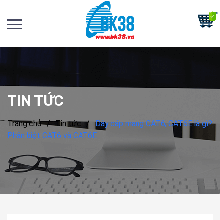
TIN TỨC
Trang chủ
/
Tin tức
/
Dây cáp mạng CAT6, CAT6E là gì?
Phân biệt CAT6 và CAT6E