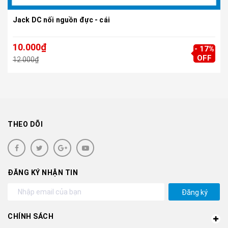
Jack DC nối nguồn đực - cái
10.000₫
- 17%
OFF
12.000₫
THEO DÕI
ĐĂNG KÝ NHẬN TIN
Đăng ký
CHÍNH SÁCH