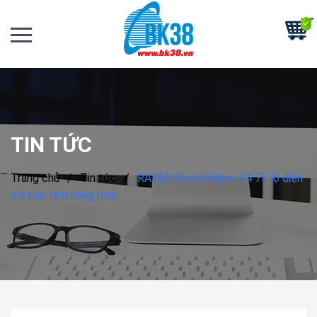
TIN TỨC
Trang chủ
/
Tin tức
/
RAZER BlackWidow V4 75 lộ diện
với các tính năng mới