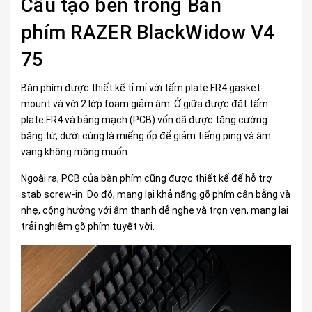
Cấu tạo bên trong Bàn
phím RAZER BlackWidow V4
75
Bàn phím được thiết kế tỉ mỉ với tấm plate FR4 gasket-
mount và với 2 lớp foam giảm âm. Ở giữa được đặt tấm
plate FR4 và bảng mạch (PCB) vốn dã được tăng cường
băng từ, dưới cùng là miếng ốp để giảm tiếng ping và âm
vang không mông muốn.
Ngoài ra, PCB của bàn phím cũng được thiết kế để hỗ trợ
stab screw-in. Do đó, mang lại khả năng gõ phím cân bằng và
nhẹ, cộng hưởng với âm thanh dễ nghe và trọn vẹn, mang lại
trải nghiệm gõ phím tuyệt vời.