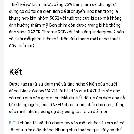
Thiết kế với kích thước bằng 75% bàn phím sẽ cho người
dùng có đủ tối đa diện tích để di chuyển. Bọc bên trong là
khung hợp kim nhôm 5052 với tuổi thọ cực kì cao mà không
ảnh hưởng thẩm mỹ. Bàn phím còn được trạng bị hệ thống
ánh sáng RAZER Chrome RGB với ánh sáng undergrow 2 bên
và dưới mỗi phím, biến mỗi trận đấu thành một nghệ thuật
đầy thẩm mỹ.
Kết
Được tạo ra từ sự đam mê và lắng nghe ý kiến của người
dùng, Black Widow V4 7 là lời hồi đáp của RAZER trước các
yêu câu của các game thủ. Mỗi chi tiết đều là đại diện cho nỗ
lực không ngừng của RAZER nhằm mang đến cho cộng đồng
của mình những công cụ dày công tạo ra và đổi mới.
BK38
chúng tôi sẽ thử chạm tay vào một chiếc và xem nó có
tốt như trên giấy không. Nhưng nhìn thoáng qua, đây có thể