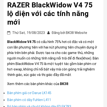
RAZER BlackWidow V4 75
lộ diện với các tính năng
mới
Thứ Sat,
19/08/2023
Đăng bởi
BK38 Website
BlackWidow V4 75
có cấu hình 75% hơi cô đặc và có một
con lăn phương tiện với hai nút phương tiện chuyên dụng ở
phía trên bên phải. Được tạo ra cho các game thủ, những
người muốn có những tính năng nổi trội để đi flex(khoe). Bàn
phím BlackWidow V4 75 là một tuyệt tác gồm bàn phím cơ
hot-swap, không chỉ nổi bật vậy mà còn gióng trải nghiệm
thính giác, xúc giác và thị giác đầy đã mắt.
Xem thêm các bàn phím khác của
BK38
:
Bàn phím giả cơ Darue LK145
Bàn phím có dây Fuhlen L411
Bộ bàn phím và chuột không dây FD EK783